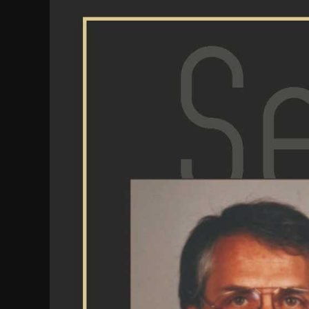
grösseres
Bild