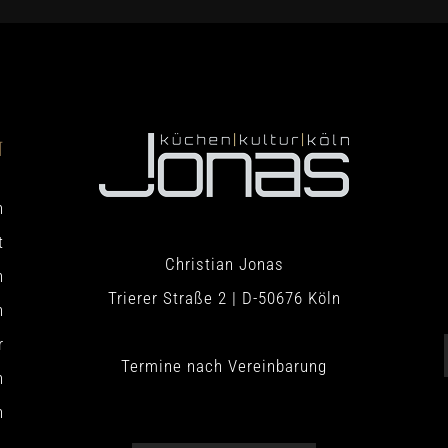
N
h
t
Christian Jonas
n
Trierer Straße 2 | D-50676 Köln
n
r
Termine nach Vereinbarung
n
n
.