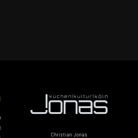
N
h
t
Christian Jonas