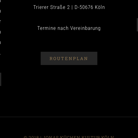
n
Trierer Straße 2 | D-50676 Köln
n
r
Termine nach Vereinbarung
n
n
.
ROUTENPLAN
© 2018 | JONAS KÜCHEN KULTUR KÖLN